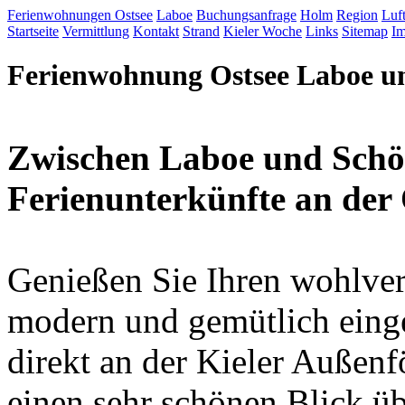
Ferienwohnungen Ostsee
Laboe
Buchungsanfrage
Holm
Region
Luf
Startseite
Vermittlung
Kontakt
Strand
Kieler Woche
Links
Sitemap
I
Ferienwohnung Ostsee Laboe u
Zwischen Laboe und Schön
Ferienunterkünfte an der 
Genießen Sie Ihren wohlver
modern und gemütlich einge
direkt an der Kieler Außen
einen sehr schönen Blick üb